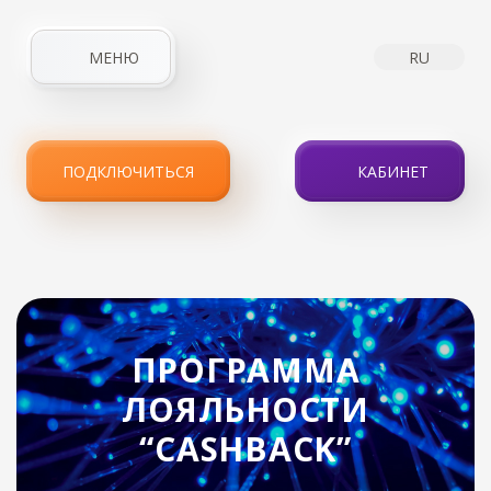
МЕНЮ
RU
ГЛАВНАЯ
О КОМПАНИИ
НОВОСТИ
ИНТЕРНЕТ
ПОДКЛЮЧИТЬСЯ
КАБИНЕТ
IPTV
УСЛУГИ
АКЦИИ
КЛИЕНТАМ
КОНТАКТЫ
ПРОГРАММА
ЛОЯЛЬНОСТИ
“CASHBACK”