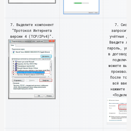
7. Выделите компонент
7. Систе
“Протокол Интернета
запросит 
версии 4 (TCP/IPv4)”.
учётные да
Введите ло
пароль, ука
в договоре
подключе
можете выс
произволь
После тог
всё введ
нажмите к
<Подключ