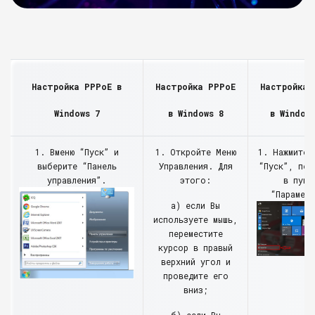
Настройка PPPoE в
Настройка PPPoE
Настройка 
Windows 7
в Windows 8
в Window
1. Вменю “Пуск” и
1. Откройте Меню
1. Нажмите 
выберите “Панель
Управления. Для
“Пуск”, пер
управления”.
этого:
в пунк
“Параметр
а) если Вы
используете мышь,
переместите
курсор в правый
верхний угол и
проведите его
вниз;