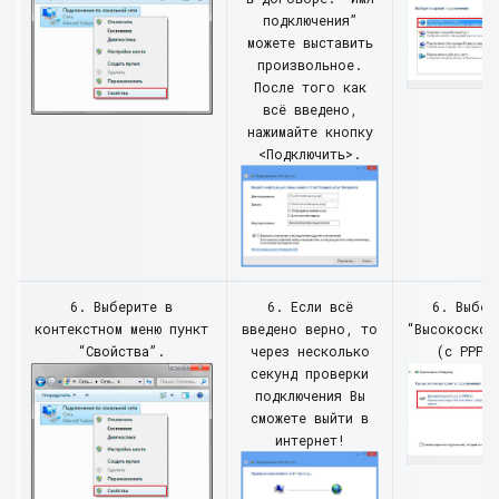
подключения”
можете выставить
произвольное.
После того как
всё введено,
нажимайте кнопку
<Подключить>.
6. Выберите в
6. Если всё
6. Выбер
контекстном меню пункт
введено верно, то
“Высокоскор
“Свойства”.
через несколько
(с PPPo
секунд проверки
подключения Вы
сможете выйти в
интернет!