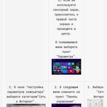
б) если Вы
используете
сенсорный экран,
прикоснитесь к
правой части
экрана и
проведите в
центр.
В появившемся
меню выберите
пункт
“Параметры”.
2. В окне “Настройка
2. В следующем
2. Выбираем
параметров компьютера”
меню кликните на
“Сеть 
выберите категорию”Сеть
пункт “Панель
Интернет
и Интернет”.
управления”.