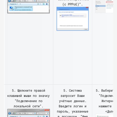
(с PPPoE)”.
5. Щелкните правой
5. Система
5. Выберите
клавишей мыши по значку
запросит Ваши
“Подключе
“Подключение по
учётные данные.
Интернет
локальной сети”.
Введите логин и
нажмите к
пароль, указанные
<Далее
в договоре. “Имя