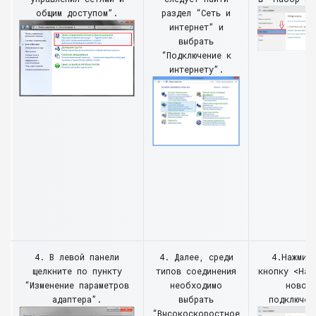
общим доступом”.
раздел “Сеть и
интернет” и
выбрать
“Подключение к
интернету”.
4. В левой панели
4. Далее, среди
4.Нажмит
щелкните по пункту
типов соединения
кнопку <Нас
“Изменение параметров
необходимо
новог
адаптера”.
выбрать
подключен
“Высокоскоростное