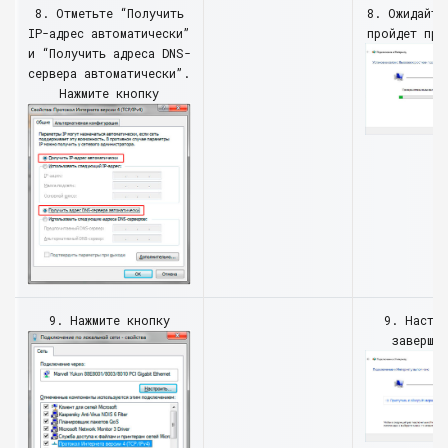
8. Отметьте “Получить
8. Ожидайте
IP-адрес автоматически”
пройдет про
и “Получить адреса DNS-
сервера автоматически”.
Нажмите кнопку
9. Нажмите кнопку
9. Настр
завершен