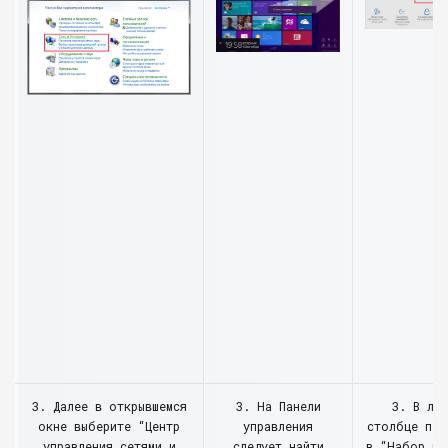
3. Далее в открывшемся
3. На Панели
3. В ле
окне выберите “Центр
управления
столбце пер
управления сетями и
следует найти
в “Набор но