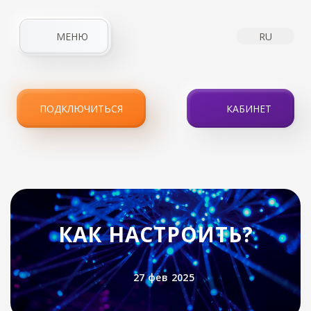
МЕНЮ
RU
ГЛАВНАЯ
О КОМПАНИИ
НОВОСТИ
ИНТЕРНЕТ
ПОДКЛЮЧИТЬСЯ
КАБИНЕТ
IPTV
УСЛУГИ
АКЦИИ
КЛИЕНТАМ
КОНТАКТЫ
КАК НАСТРОИТЬ?
27 фев 2025