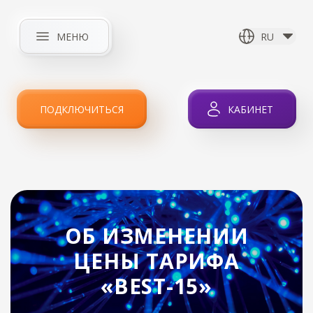
МЕНЮ
RU
ГЛАВНАЯ
О КОМПАНИИ
НОВОСТИ
ИНТЕРНЕТ
ПОДКЛЮЧИТЬСЯ
КАБИНЕТ
IPTV
УСЛУГИ
АКЦИИ
КЛИЕНТАМ
КОНТАКТЫ
ОБ ИЗМЕНЕНИИ
ЦЕНЫ ТАРИФА
«BEST-15»