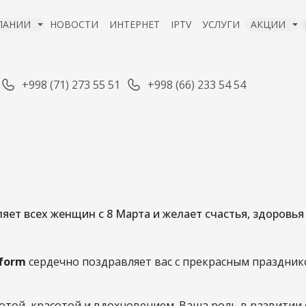
ПАНИИ
НОВОСТИ
ИНТЕРНЕТ
IPTV
УСЛУГИ
АКЦИИ
+998 (71) 273 55 51
+998 (66) 233 54 54
РАВЛЯЕМ С 8 МА
РОДНЫМ ЖЕНСК
яет всех женщин с 8 Марта и желает счастья, здоровья
08 мар 2026
nform
сердечно поздравляет вас с прекрасным праздни
отой, красотой и вдохновением. Ваша роль в развитии 