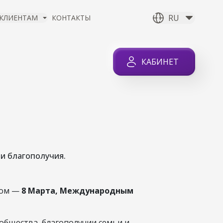
RU
КЛИЕНТАМ
КОНТАКТЫ
КАБИНЕТ
РТА –
ИМ ДНЁМ!
 и благополучия.
ком —
8 Марта, Международным
общества, благополучии семьи и