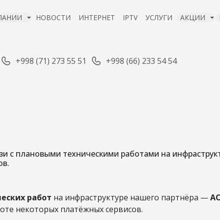
ПАНИИ
НОВОСТИ
ИНТЕРНЕТ
IPTV
УСЛУГИ
АКЦИИ
+998 (71) 273 55 51
+998 (66) 233 54 54
ОМЛЕНИЕ О ПЛА
ХНИЧЕСКИХ РАБО
 связи с плановыми техническими работами на инфрастр
ов.
05 фев 2026
еских работ
на инфраструктуре нашего партнёра —
А
оте некоторых платёжных сервисов.