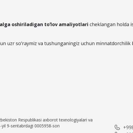
lga oshiriladigan to‘lov amaliyotlari
cheklangan holda is
chun uzr so‘raymiz va tushunganingiz uchun minnatdorchilik b
bekiston Respublikasi axborot texnologiyalari va
16-yil 9-sentabrdagi 0005958-son
+998