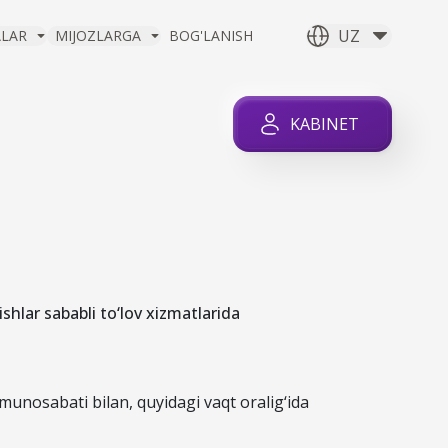
UZ
ALAR
MIJOZLARGA
BOG'LANISH
KABINET
K ISHLAR
MA
shlar sababli to‘lov xizmatlarida
 munosabati bilan, quyidagi vaqt oralig‘ida