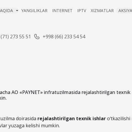
AQIDA
YANGILIKLAR
INTERNET
IPTV
XIZMATLAR
AKSIY
(71) 273 55 51
+998 (66) 233 54 54
HTIRILGAN TEXNI
AQIDA XABARNO
gacha AO «PAYNET» infratuzilmasida rejalashtirilgan texnik i
in.
05 фев 2026
uzilma doirasida
rejalashtirilgan texnik ishlar
o‘tkazilishi
ovlar yuzaga kelishi mumkin.