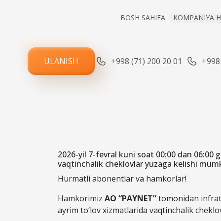
BOSH SAHIFA
KOMPANIYA H
ULANISH
+998 (71) 200 20 01
+998 
REJALAS
H
2026-yil 7-fevral kuni soat 00:00 dan 06:00 
vaqtinchalik cheklovlar yuzaga kelishi mumk
Hurmatli abonentlar va hamkorlar!
Hamkorimiz
AO “PAYNET”
tomonidan infrat
ayrim to‘lov xizmatlarida vaqtinchalik chekl