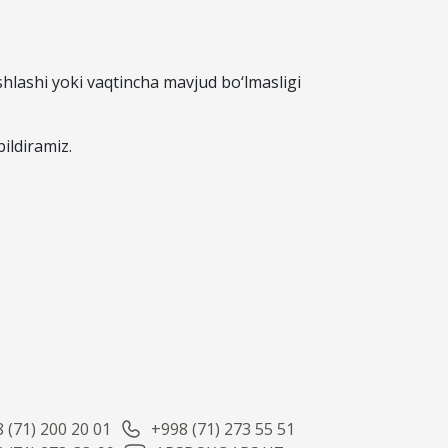
hlashi yoki vaqtincha mavjud bo‘lmasligi
ildiramiz.
 (71) 200 20 01
+998 (71) 273 55 51