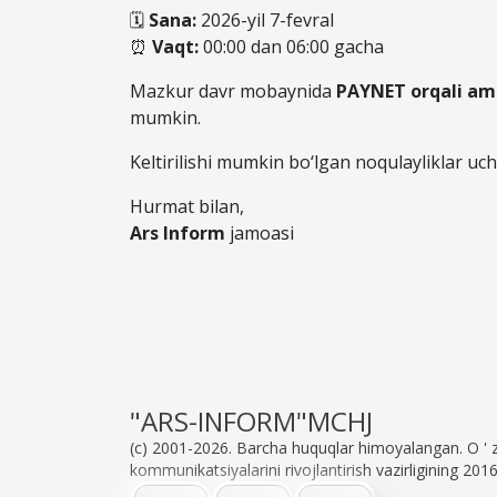
🗓
Sana:
2026-yil 7-fevral
⏰
Vaqt:
00:00 dan 06:00 gacha
Mazkur davr mobaynida
PAYNET orqali ama
mumkin.
Keltirilishi mumkin bo‘lgan noqulayliklar u
Hurmat bilan,
Ars Inform
jamoasi
"ARS-INFORM"MCHJ
(c) 2001-2026. Barcha huquqlar himoyalangan. O ' z
kommunikatsiyalarini rivojlantirish vazirligining 20